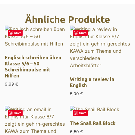
Ähnliche Produkte
Save
Save
Englisch schreiben üben
Klasse 5/6 – 50
Schreibimpulse mit
Hilfen
Writing a review in
9,99
€
English
5,00
€
Save
Save
The Snail Rail Block
6,50
€