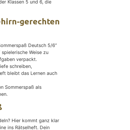
der Klassen 5 und 6, die
ehirn-gerechten
r Sommerspaß Deutsch 5/6”
 spielerische Weise zu
ufgaben verpackt.
efe schreiben,
eft bleibt das Lernen auch
ten Sommerspaß als
men.
ß
deln? Hier kommt ganz klar
ne ins Rätselheft. Dein