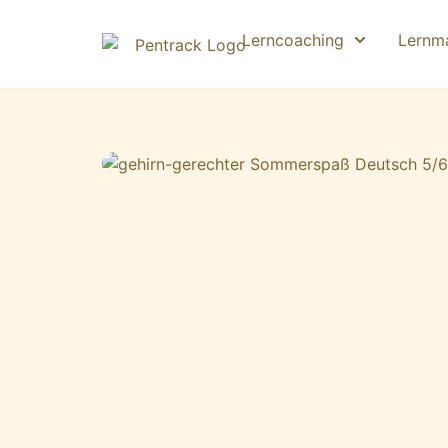
Lerncoaching
Lernma