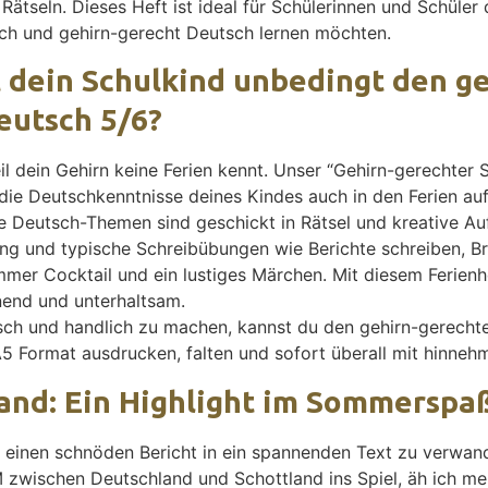
ätseln. Dieses Heft ist ideal für Schülerinnen und Schüler 
isch und gehirn-gerecht Deutsch lernen möchten.
dein Schulkind unbedingt den g
utsch 5/6?
il dein Gehirn keine Ferien kennt. Unser “Gehirn-gerechte
 die Deutschkenntnisse deines Kindes auch in den Ferien auf
ie Deutsch-Themen sind geschickt in Rätsel und kreative A
g und typische Schreibübungen wie Berichte schreiben, Bri
mer Cocktail und ein lustiges Märchen. Mit diesem Ferienh
end und unterhaltsam.
ch und handlich zu machen, kannst du den gehirn-gerech
5 Format ausdrucken, falten und sofort überall mit hinneh
and: Ein Highlight im Sommerspa
o einen schnöden Bericht in ein spannenden Text zu verwan
 zwischen Deutschland und Schottland ins Spiel, äh ich mei