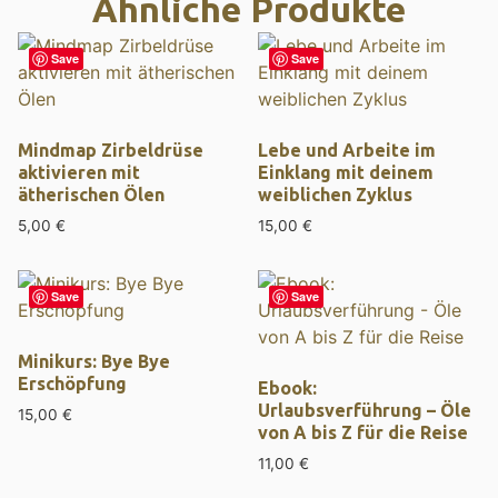
Ähnliche Produkte
Save
Save
Mindmap Zirbeldrüse
Lebe und Arbeite im
aktivieren mit
Einklang mit deinem
ätherischen Ölen
weiblichen Zyklus
5,00
€
15,00
€
Save
Save
Minikurs: Bye Bye
Erschöpfung
Ebook:
Urlaubsverführung – Öle
15,00
€
von A bis Z für die Reise
11,00
€