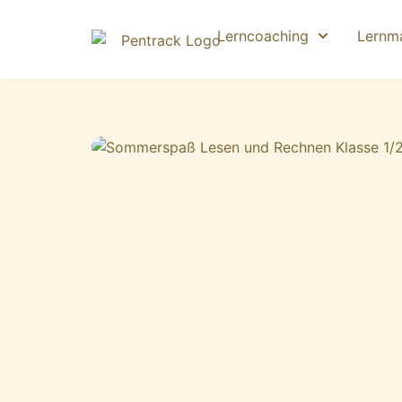
Lerncoaching
Lernma